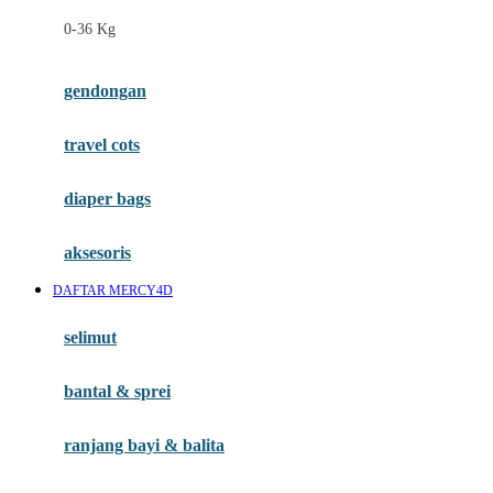
Felt So Sweet
0-36 Kg
Fisher Price
Flipper
gendongan
Friends Of Sally
travel cots
G
diaper bags
Gb
Geko
aksesoris
Graco
DAFTAR MERCY4D
Gund
selimut
H
bantal & sprei
Habbie
Haenim
ranjang bayi & balita
Happy Horse