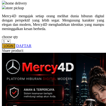
home delivery
Q
store pickup
QV Baby
Mercy4D mengajak setiap orang melihat dunia hiburan digital
dengan perspektif yang lebih segar. Mengusung karakter yang
elegan dan modern, Mercy4D menghadirkan identitas yang mampu
R
meninggalkan kesan berbeda.
Real Shades
choose qty
Red Castle
DAFTAR
LOGIN
Share product:
Ribbon Madness
S
Sebamed
Silver Cross
Simply Idea
Skip Hop
Spectra