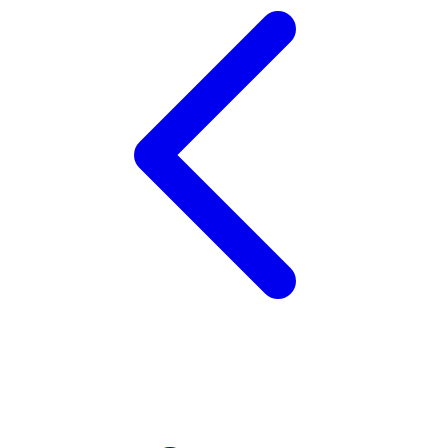
Twistshake
TY Toys
U
V
Veja
Vitaflow
Vtech
W
Waterland
Wellness
X