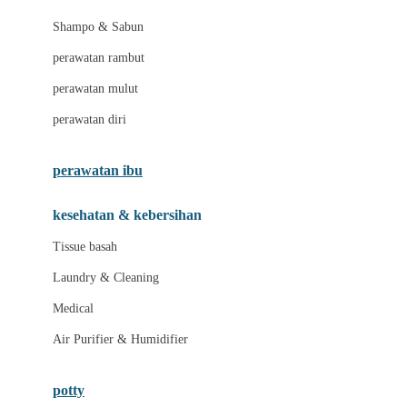
London Taxi
Shampo & Sabun
Love To Dream
perawatan rambut
perawatan mulut
M
perawatan diri
Magformers
Mama's Choice
perawatan ibu
Mamas&Papas
kesehatan & kebersihan
Mamaway
Tissue basah
Maxi Cosi
Laundry & Cleaning
Megabloks
Medical
Micro
Air Purifier & Humidifier
MiDeer
Mimi & Lula
potty
Mini Monkey