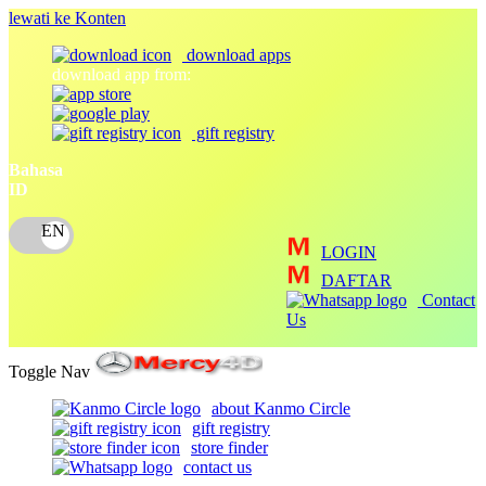
lewati ke Konten
download apps
download app from:
gift registry
Bahasa
ID
LOGIN
DAFTAR
Contact
Us
Toggle Nav
about Kanmo Circle
gift registry
store finder
contact us