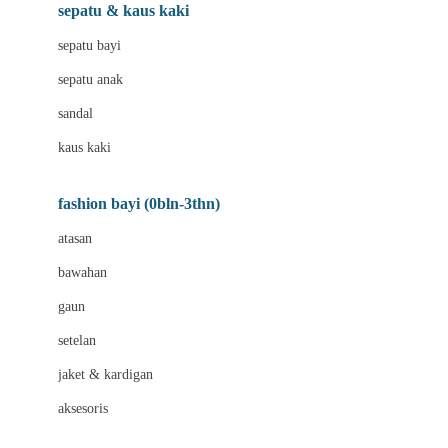
Beauty Barn
sepatu & kaus kaki
Bio Oil
sepatu bayi
Biolane
sepatu anak
Bite Fighters
sandal
Bizzi Growin
kaus kaki
Blackmores
fashion bayi (0bln-3thn)
Blooming Marvellous
atasan
Bonnels
bawahan
Bravado
gaun
Bruder
setelan
Brush Baby
jaket & kardigan
Buds Organics
aksesoris
Bugaboo
Buggygear