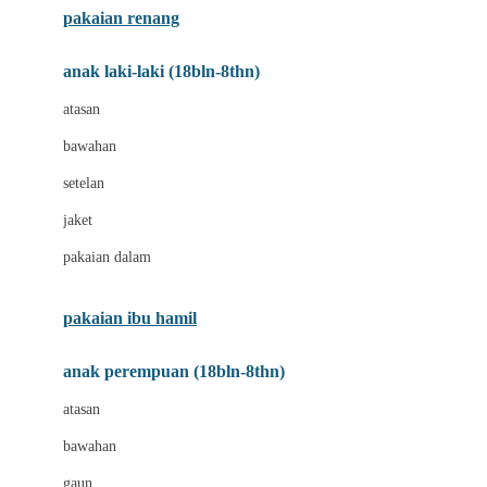
pakaian renang
Bumkins
anak laki-laki (18bln-8thn)
C
atasan
Cetaphil
bawahan
Chicco
setelan
Childlife
jaket
Clevamama
pakaian dalam
Cocolatte
Cottonseeds
pakaian ibu hamil
Cozy N Safe
anak perempuan (18bln-8thn)
Crane
atasan
Cybex
bawahan
D
gaun